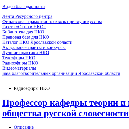
Видео благодарности
Лента Ресурсного центра
Финансовая грамотность сквозь призму искусства
Газета «Окно в НКО»
Библиотека для НКО
Правовая база для НКО
Каталог НКО Ярославской области
Актуальные гранты и конкурсы
Лучшие практики НКО
Телеэфиры НКО
Радиоэфиры НКО
Видеоматериалы
База благотворительных организаций Ярославской области
Радиоэфиры НКО
Профессор кафедры теории и
общества русской словесност
Описание