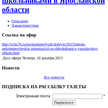
школьниками в Ярославской
области
Описание
Характеристики
Ссылка на эфир
http://echo76.ru/programms/lyudi-dobryie/2015/rabota-
nekommercheskix-organizaczij-so-shkolnikami-v-yaroslavskoj-
oblasti.html
Дата эфира
Четверг, 10 декабря 2015
Новости
Все новости
ПОДПИСКА НА РАССЫЛКУ ГАЗЕТЫ
Электронная почта
*
Подписаться