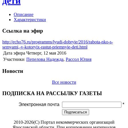
дети
Описание
Характеристики
Ссылка на эфир
http://echo76.ru/programms/lyudi-dobryie/2016/rabota-nko-s-
semyami,-v-kotoryix-rastut-priemnyie-deti.html
Дата эфира
Четверг, 12 мая 2016
Участники
Пепелова Надежда
,
Рассол Юлия
Новости
Все новости
ПОДПИСКА НА РАССЫЛКУ ГАЗЕТЫ
Электронная почта
*
Подписаться
2010-2026(С) Портал некоммерческих организаций
Ярославской области. При копировании материалов