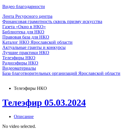
Видео благодарности
Лента Ресурсного центра
Финансовая грамотность сквозь призму искусства
Газета «Окно в НКО»
Библиотека для НКО
Правовая база для НКО
Каталог НКО Ярославской области
Актуальные гранты и конкурсы
Лучшие практики НКО
Телеэфиры НКО
Радиоэфиры НКО
Видеоматериалы
База благотворительных организаций Ярославской области
Телеэфиры НКО
Телеэфир 05.03.2024
Описание
No video selected.