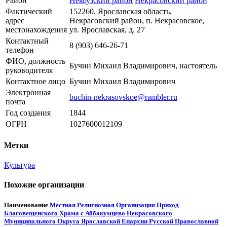
Район
Некоузский район
Некрасовский район
Фактический
152260, Ярославская область,
адрес
Некрасовский район, п. Некрасовское,
местонахождения
ул. Ярославская, д. 27
Контактный
8 (903) 646-26-71
телефон
ФИО, должность
Бучин Михаил Владимирович, настоятель
руководителя
Контактное лицо
Бучин Михаил Владимирович
Электронная
buchin-nekrasovskoe@rambler.ru
почта
Год создания
1844
ОГРН
1027600012109
Метки
Культура
Похожие организации
Наименование
Местная Религиозная Организация Приход
Благовещенского Храма с Аббакумцево Некрасовского
Муниципального Округа Ярославской Епархии Русской Православной