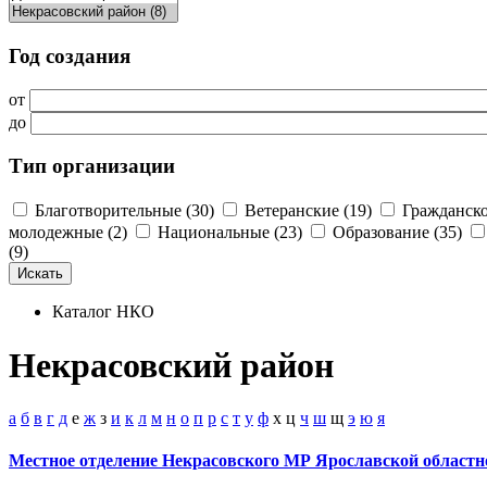
Год создания
от
до
Тип организации
Благотворительные (30)
Ветеранские (19)
Гражданско
молодежные (2)
Национальные (23)
Образование (35)
(9)
Каталог НКО
Некрасовский район
а
б
в
г
д
е
ж
з
и
к
л
м
н
о
п
р
с
т
у
ф
х
ц
ч
ш
щ
э
ю
я
Местное отделение Некрасовского МР Ярославской областн