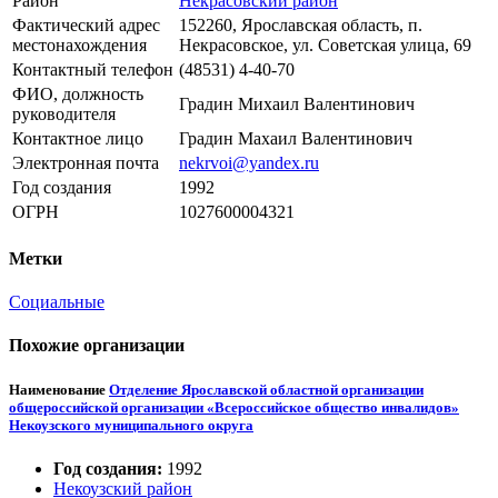
Район
Некрасовский район
Фактический адрес
152260, Ярославская область, п.
местонахождения
Некрасовское, ул. Советская улица, 69
Контактный телефон
(48531) 4-40-70
ФИО, должность
Градин Михаил Валентинович
руководителя
Контактное лицо
Градин Махаил Валентинович
Электронная почта
nekrvoi@yandex.ru
Год создания
1992
ОГРН
1027600004321
Метки
Социальные
Похожие организации
Наименование
Отделение Ярославской областной организации
общероссийской организации «Всероссийское общество инвалидов»
Некоузского муниципального округа
Год создания:
1992
Некоузский район