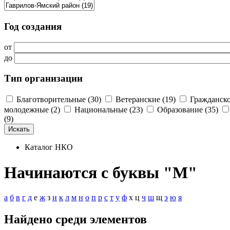
Год создания
от
до
Тип организации
Благотворительные (30)
Ветеранские (19)
Гражданско
молодежные (2)
Национальные (23)
Образование (35)
(9)
Каталог НКО
Начинаются с буквы "М"
а
б
в
г
д
е
ж
з
и
к
л
м
н
о
п
р
с
т
у
ф
х
ц
ч
ш
щ
э
ю
я
Найдено среди элементов