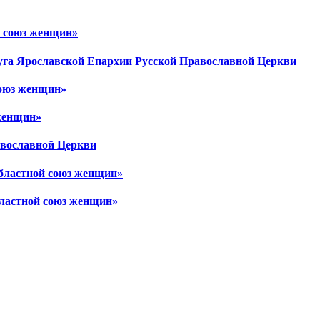
й союз женщин»
уга Ярославской Епархии Русской Православной Церкви
союз женщин»
 женщин»
авославной Церкви
областной союз женщин»
бластной союз женщин»