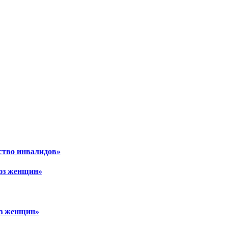
ство инвалидов»
оюз женщин»
юз женщин»