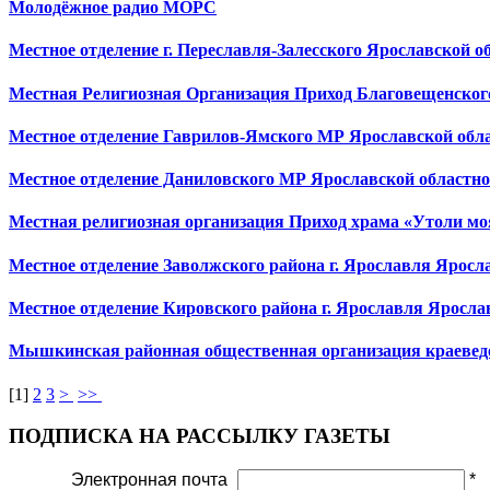
Молодёжное радио МОРС
Местное отделение г. Переславля-Залесского Ярославской 
Местная Религиозная Организация Приход Благовещенског
Местное отделение Гаврилов-Ямского МР Ярославской обл
Местное отделение Даниловского МР Ярославской областн
Местная религиозная организация Приход храма «Утоли мо
Местное отделение Заволжского района г. Ярославля Ярос
Местное отделение Кировского района г. Ярославля Яросл
Мышкинская районная общественная организация краев
[
1
]
2
3
>
>>
ПОДПИСКА НА РАССЫЛКУ ГАЗЕТЫ
Электронная почта
*