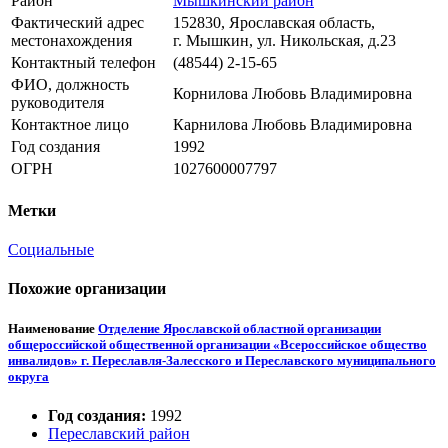
Район
Мышкинский район
Фактический адрес
152830, Ярославская область,
местонахождения
г. Мышкин, ул. Никольская, д.23
Контактный телефон
(48544) 2-15-65
ФИО, должность
Корнилова Любовь Владимировна
руководителя
Контактное лицо
Карнилова Любовь Владимировна
Год создания
1992
ОГРН
1027600007797
Метки
Социальные
Похожие организации
Наименование
Отделение Ярославской областной организации
общероссийской общественной организации «Всероссийское общество
инвалидов» г. Переславля-Залесского и Переславского муниципального
округа
Год создания:
1992
Переславский район