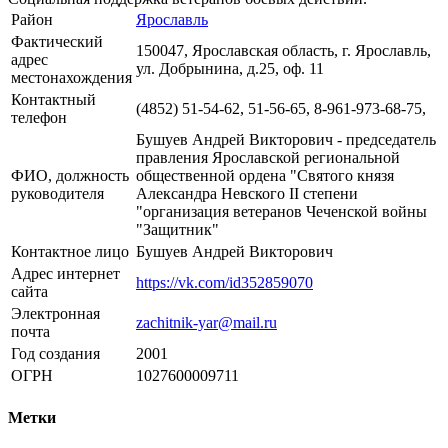
Район
Ярославль
Фактический
150047, Ярославская область, г. Ярославль,
адрес
ул. Добрынина, д.25, оф. 11
местонахождения
Контактный
(4852) 51-54-62, 51-56-65, 8-961-973-68-75,
телефон
Бушуев Андрей Викторович - председатель
правления Ярославской региональной
ФИО, должность
общественной ордена "Святого князя
руководителя
Александра Невского II степени
"организация ветеранов Чеченской войны
"Защитник"
Контактное лицо
Бушуев Андрей Викторович
Адрес интернет
https://vk.com/id352859070
сайта
Электронная
zachitnik-yar@mail.ru
почта
Год создания
2001
ОГРН
1027600009711
Метки