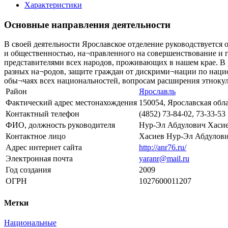
Характеристики
Основные направления деятельности
В своей деятельности Ярославское отделение руководствуется
и общественностью, на¬правленного на совершенствование и
представителями всех народов, проживающих в нашем крае. В
разных на¬родов, защите граждан от дискрими¬нации по нацио
обы¬чаях всех национальностей, вопросам расширения этнокул
Район
Ярославль
Фактический адрес местонахождения
150054, Ярославская област
Контактный телефон
(4852) 73-84-02, 73-33-53
ФИО, должность руководителя
Нур-Эл Абдулович Хасие
Контактное лицо
Хасиев Нур-Эл Абдулов
Адрес интернет сайта
http://anr76.ru/
Электронная почта
yaranr@mail.ru
Год создания
2009
ОГРН
1027600011207
Метки
Национальные