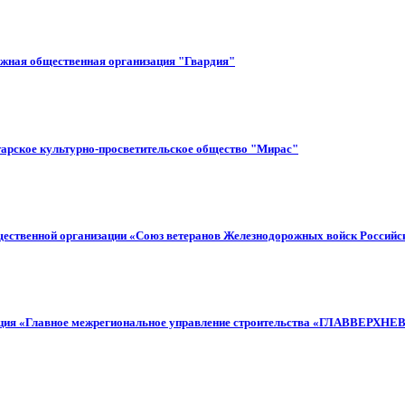
ёжная общественная организация "Гвардия"
арское культурно-просветительское общество "Мирас"
щественной организации «Союз ветеранов Железнодорожных войск Российс
зация «Главное межрегиональное управление строительства «ГЛАВВЕР