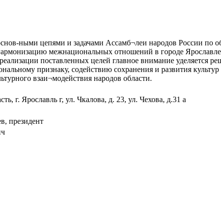
основ-ными
цепями и задачами Ассамб¬леи народов России по о
 гармонизацию межнациональных отношений в городе Ярославле
 реализации поставленных целей главное внимание уделяется р
нальному признаку, содействию сохранения и развития культур 
ьтурного взаи¬модействия народов области.
ь, г. Ярославль г, ул. Чкалова, д. 23, ул. Чехова, д.31 а
в, президент
ич